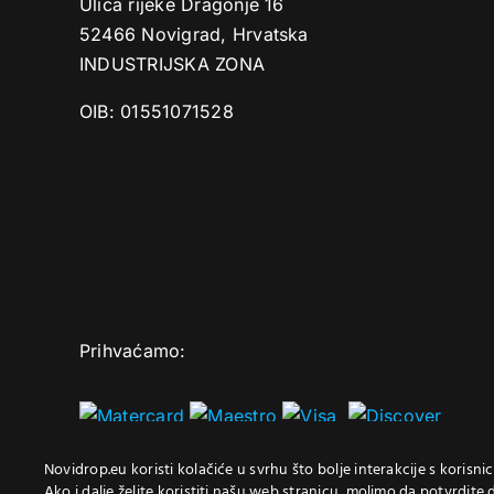
Ulica rijeke Dragonje 16
52466 Novigrad, Hrvatska
INDUSTRIJSKA ZONA
OIB: 01551071528‬
Prihvaćamo:
Novidrop.eu koristi kolačiće u svrhu što bolje interakcije s korisn
Ako i dalje želite koristiti našu web stranicu, molimo da potvrdite d