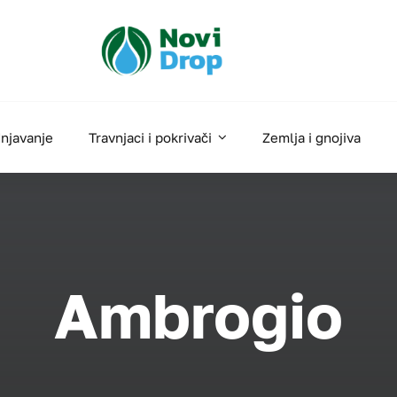
njavanje
Travnjaci i pokrivači
Zemlja i gnojiva
Ambrogio