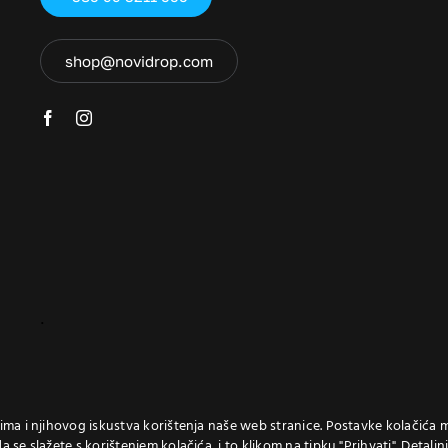
shop@novidrop.com
.
icima i njihovog iskustva korištenja naše web stranice. Postavke kolačića 
a se slažete s korištenjem kolačića, i to klikom na tipku "Prihvati". Detalj