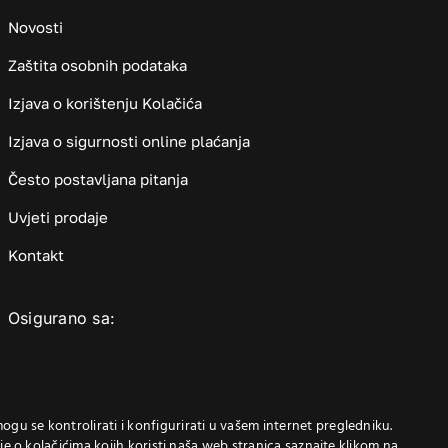
Novosti
Zaštita osobnih podataka
Izjava o korištenju Kolačića
Izjava o sigurnosti online plaćanja
Često postavljana pitanja
Uvjeti prodaje
Kontakt
Osigurano sa:
Trenutno u košarici
mogu se kontrolirati i konfigurirati u vašem internet pregledniku.
Nema proizvoda u košarici.
nije o kolačićima kojih koristi naša web stranica saznajte klikom na