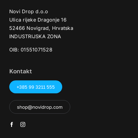
Novi Drop d.o.o
Ulica rijeke Dragonje 16
52466 Novigrad, Hrvatska
INDUSTRIJSKA ZONA
OIB: 01551071528‬
Kontakt
+385 99 3211 555
shop@novidrop.com