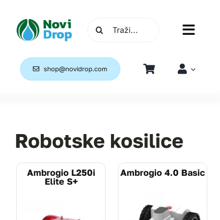
Skip
to
Traži...
content
Toggl
Navig
Home
shop@novidrop.com
Navodnjavanje
Travnjaci i pokrivači
Robotske kosilice
Zemlja i gnojiva
Ambrogio L250i
Ambrogio 4.0 Basic
Elite S+
Robotske kosilice