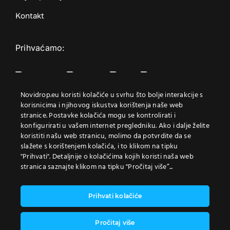
Kontakt
Prihvaćamo:
Element content will render
Novidrop.eu koristi kolačiće u svrhu što bolje interakcije s
korisnicima i njihovog iskustva korištenja naše web
here.
stranice. Postavke kolačića mogu se kontrolirati i
konfigurirati u vašem internet pregledniku. Ako i dalje želite
koristiti našu web stranicu, molimo da potvrdite da se
Trenutno u košarici
slažete s korištenjem kolačića, i to klikom na tipku
"Prihvati". Detaljnije o kolačićima kojih koristi naša web
Osigurano sa:
stranica saznajte klikom na tipku "Pročitaj više”...
Nema proizvoda u košarici.
Prihvati kolačiće
Pročitaj više