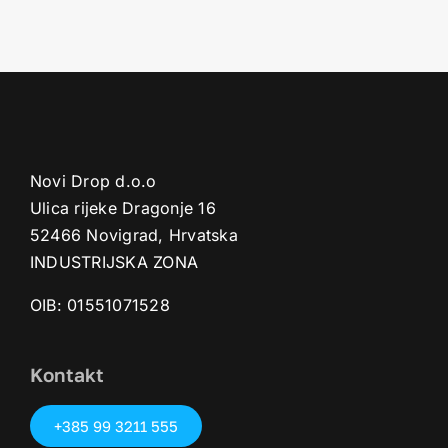
Novi Drop d.o.o
Ulica rijeke Dragonje 16
52466 Novigrad, Hrvatska
INDUSTRIJSKA ZONA
OIB: 01551071528‬
Kontakt
+385 99 3211 555