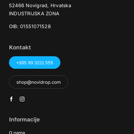
52466 Novigrad, Hrvatska
INDUSTRIJSKA ZONA
OIB: 01551071528‬
Kontakt
+385 99 3211 555
shop@novidrop.com
Informacije
O nama