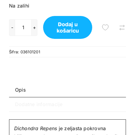
Na zalihi
Dodaj u
košaricu
EMERALD
DICHONDRA
REPENS
Šifra:
036101201
količina
Opis
Dodatne informacije
Dichondra Repens
je zeljasta pokrovna