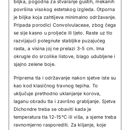
biljka, pogodna za stvaranje gustih, mekanih
površina visokog estetskog izgleda. Otporna
je biljka koja zahtijeva minimalno održavanje.
Pripada porodici Convolvulaceae, zbog čega
se sije kasno u proljeće ili ljeto. Raste uz tlo
razvijajući polegnute stabljike puzajućeg
rasta, a visina joj ne prelazi 3-5 cm. Ima
okrugle do srcolike listove, blago udubljene i
sjajno zelene boje.
Priprema tla i održavanje nakon sjetve iste su
kao kod klasičnog travnog tepiha. To
uključuje prethodno uklanjanje korova,
laganu obradu tla i završno grabljanje. Sjetva
Dichondre treba se obaviti kada je
temperatura tla 12-15°C ili viša, a sjeme treba
ravnomjerno rasporediti. Za klijanje, koje