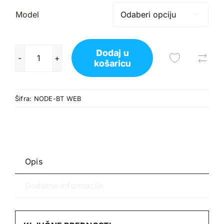
od
Model

148,75 €
Dodaj u
do
košaricu
HUNTER
NODE-
219,99 €
BT
Šifra:
NODE-BT WEB
količina
Opis
Dodatne informacije