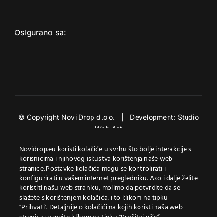
Osigurano sa:
© Copyright Novi Drop d.o.o. | Development:
Studio
Web Art
Element content will render
Novidrop.eu koristi kolačiće u svrhu što bolje interakcije s
korisnicima i njihovog iskustva korištenja naše web
here.
stranice. Postavke kolačića mogu se kontrolirati i
konfigurirati u vašem internet pregledniku. Ako i dalje želite
koristiti našu web stranicu, molimo da potvrdite da se
Trenutno u košarici
slažete s korištenjem kolačića, i to klikom na tipku
"Prihvati". Detaljnije o kolačićima kojih koristi naša web