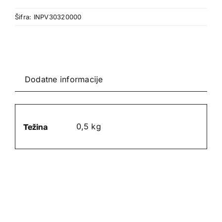
1''
Šifra:
INPV30320000
M/
Ž
količina
Dodatne informacije
0,5 kg
Težina