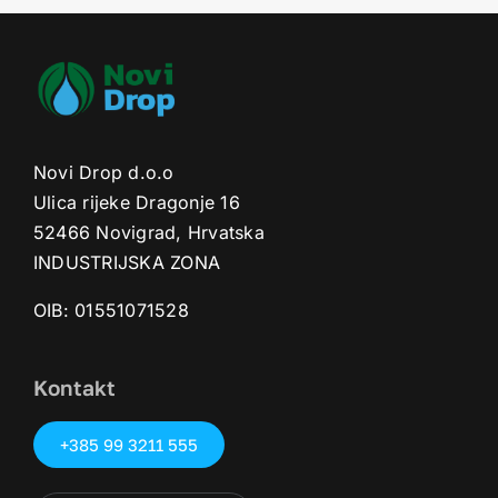
Novi Drop d.o.o
Ulica rijeke Dragonje 16
52466 Novigrad, Hrvatska
INDUSTRIJSKA ZONA
OIB: 01551071528‬
Kontakt
+385 99 3211 555