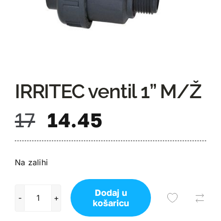
IRRITEC ventil 1” M/Ž
17
14.45
Na zalihi
Dodaj u
košaricu
IRRITEC
ventil