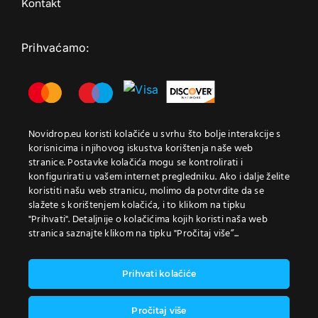
Kontakt
Prihvaćamo:
Element content will render
Novidrop.eu koristi kolačiće u svrhu što bolje interakcije s
korisnicima i njihovog iskustva korištenja naše web
here.
stranice. Postavke kolačića mogu se kontrolirati i
konfigurirati u vašem internet pregledniku. Ako i dalje želite
koristiti našu web stranicu, molimo da potvrdite da se
Trenutno u košarici
slažete s korištenjem kolačića, i to klikom na tipku
Osigurano sa:
"Prihvati". Detaljnije o kolačićima kojih koristi naša web
stranica saznajte klikom na tipku "Pročitaj više”...
Nema proizvoda u košarici.
Prihvati kolačiće
Pročitaj više